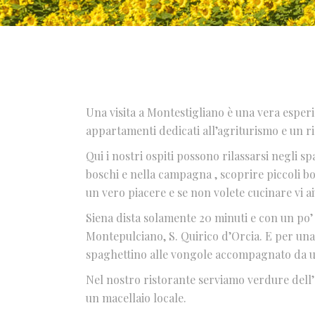
Una visita a Montestigliano è una vera esperi
appartamenti dedicati all’agriturismo e un ris
Qui i nostri ospiti possono rilassarsi negli s
boschi e nella campagna , scoprire piccoli b
un vero piacere e se non volete cucinare vi a
Siena dista solamente 20 minuti e con un po’
Montepulciano, S. Quirico d’Orcia. E per una
spaghettino alle vongole accompagnato da u
Nel nostro ristorante serviamo verdure dell’o
un macellaio locale.