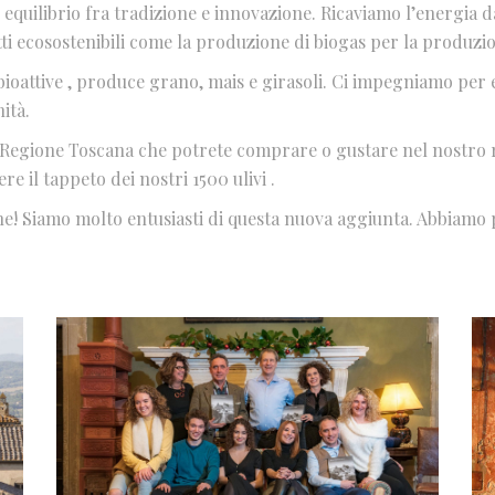
o equilibrio fra tradizione e innovazione. Ricaviamo l’energia 
ti ecosostenibili come la produzione di biogas per la produzio
bioattive , produce grano, mais e girasoli. Ci impegniamo per 
ità.
 Regione Toscana che potrete comprare o gustare nel nostro r
e il tappeto dei nostri 1500 ulivi .
one! Siamo molto entusiasti di questa nuova aggiunta. Abbiamo 