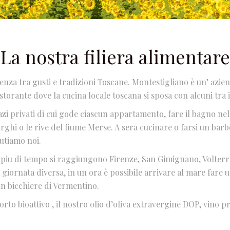
La nostra filiera alimentare
enza tra gusti e tradizioni Toscane. Montestigliano è un’ azien
torante dove la cucina locale toscana si sposa con alcuni tra i 
pazi privati di cui gode ciascun appartamento, fare il bagno ne
orghi o le rive del fiume Merse. A sera cucinare o farsi un ba
iutiamo noi.
 piu di tempo si raggiungono Firenze, San Gimignano, Volterr
 giornata diversa, in un ora è possibile arrivare al mare far
n bicchiere di Vermentino.
rto bioattivo , il nostro olio d’oliva extravergine DOP, vino p