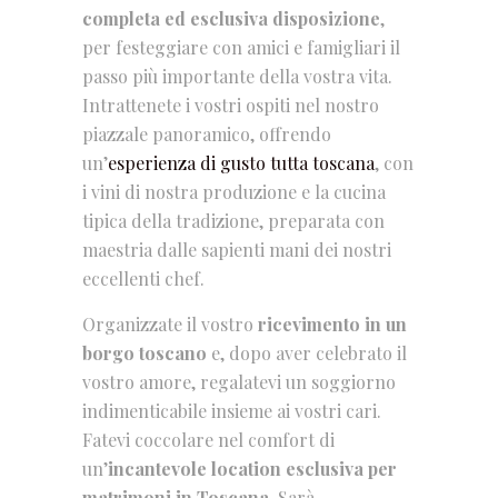
completa ed esclusiva disposizione
,
per festeggiare con amici e famigliari il
passo più importante della vostra vita.
Intrattenete i vostri ospiti nel nostro
piazzale panoramico, offrendo
un’
esperienza di gusto tutta toscana
, con
i vini di nostra produzione e la cucina
tipica della tradizione, preparata con
maestria dalle sapienti mani dei nostri
eccellenti chef.
Organizzate il vostro
ricevimento in un
borgo toscano
e, dopo aver celebrato il
vostro amore, regalatevi un soggiorno
indimenticabile insieme ai vostri cari.
Fatevi coccolare nel comfort di
un’
incantevole location esclusiva per
matrimoni in Toscana
. Sarà