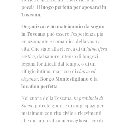
poesia.
Il luogo perfetto per sposarsi in
Toscana
.
Organizzare un matrimonio da sogno
in Toscana
può essere l’esperienza più
emozionante e romantica della vostra
vita. Che siate alla ricerca di un’
atmosfera
rustica
, dal sapore intenso di longevi
legami fortificati dal tempo, o di un
rifugio intimo, ma ricco di
charm ed
eleganza
,
Borgo Montestigliano è la
location perfetta
.
Nel cuore della Toscana,
in provincia di
Siena
, potrete godere di ampi spazi per
matrimoni con rito civile e ricevimenti
che daranno vita a meravigliosi ricordi.