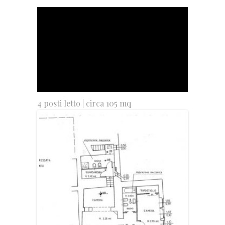
4 posti letto | circa 105 mq