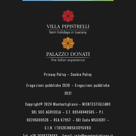
Privacy Policy
–
Cookie Policy
Erogazioni pubbliche 2020
–
Erogazioni pubbliche
2021
Copyright
2024 Montestigliano – MONTESTIGLIANO
©
SRL SOC AGRICOLA – C.F. 00548440585 – P.I.
00245000526 – REA 67957 – SDI Code M5UXCR1 –
C.I.N. IT052034B5XODYGVBO
Tel. +39 3408279065 – Email: info@montestigliano.it